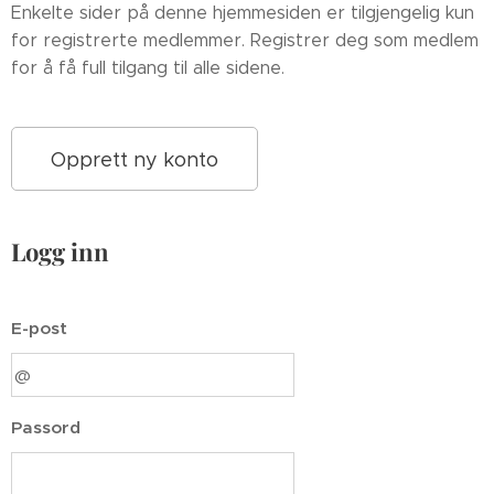
Enkelte sider på denne hjemmesiden er tilgjengelig kun
for registrerte medlemmer. Registrer deg som medlem
for å få full tilgang til alle sidene.
Opprett ny konto
Logg inn
E-post
Passord